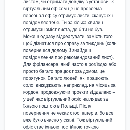
листом, чи отримати довідку з установи. З
віртуальним офісом це не проблема –
персонал офісу отримує листи, сканує їх і
повідомляє тебе. Ти за кілька хвилин
отримуєш зміст листа, де б ти не був.
Можеш одразу відреагувати, замість того
щоб дізнатися про справу за тиждень (коли
повернешся додому й знайдеш
повідомлення про рекомендований лист).
Для фрілансера, який часто в роз'їздах або
просто багато працює поза домом, це
порятунок. Багато людей, які працюють
соло, виїжджають, наприклад, на місяць за
кордон, продовжуючи проєкти віддалено –
у цей час віртуальний офіс наглядає за
їхньою поштою в Польщі. Після
повернення не чекає стос паперів, бо все
вже було вчасно у скані. Тож віртуальний
офіс стає їхньою постійною точкою