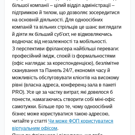
більшої компанії – цілий відділ адміністрації –
підтримкою й тилом, що дозволяє зосередитися
на основній діяльності. Для одноосібних
компаній та вільних стрільців це шанс виглядати
й діяти як більший суб'єкт, не відмовляючись
водночас від незалежності та мобільності.
З перспективи фрілансера найбільші переваги:
професійний імідж, спокій із формальностями
(офіс наглядає за кореспонденцією), безлімітне
сканування та Панель 24/7, економія часу й
можливість обслуговувати клієнтів на високому
рівні (власна адреса, конференц-зала в пакеті
PRO). Усе це за частку витрат, які довелося б
понести, намагаючись створити собі міні-офіс
самотужки. Більше про те, чому одноосібний
бізнес може користуватися такою адресою,
читайте у статті
Чи може ФОП користуватися
віртуальним офісом
.