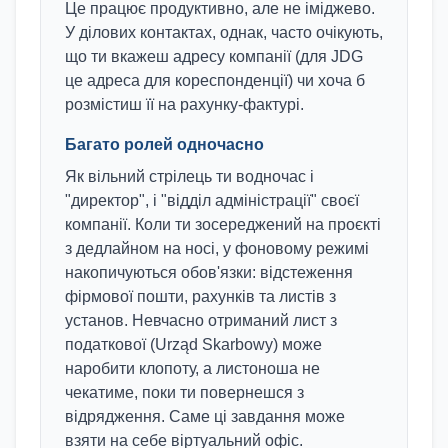
Це працює продуктивно, але не іміджево.
У ділових контактах, однак, часто очікують,
що ти вкажеш адресу компанії (для JDG
це адреса для кореспонденції) чи хоча б
розмістиш її на рахунку-фактурі.
Багато ролей одночасно
Як вільний стрілець ти водночас і
"директор", і "відділ адміністрації" своєї
компанії. Коли ти зосереджений на проєкті
з дедлайном на носі, у фоновому режимі
накопичуються обов'язки: відстеження
фірмової пошти, рахунків та листів з
установ. Невчасно отриманий лист з
податкової (Urząd Skarbowy) може
наробити клопоту, а листоноша не
чекатиме, поки ти повернешся з
відрядження. Саме ці завдання може
взяти на себе віртуальний офіс.