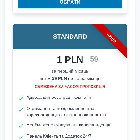
ОБРАТИ
АКЦІЯ
STANDARD
1 PLN
Акційна ціна: 1 PLN нетто за 
59
за перший місяць
потім
59
PLN
нетто на місяць
ОБМЕЖЕНА ЗА ЧАСОМ ПРОПОЗИЦІЯ
Адреса для реєстрації компанії
Отримання та повідомлення про
кореспонденцію електронною поштою
Необмежене сканування кореспонденції
Панель Клієнта та Додаток 24/7