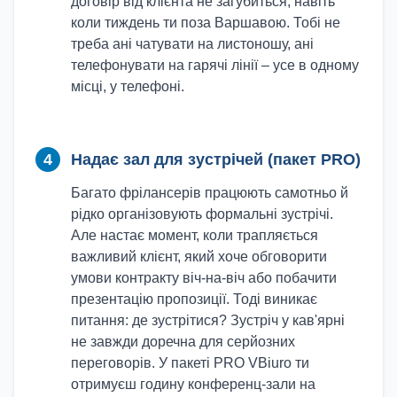
договір від клієнта не загубиться, навіть
коли тиждень ти поза Варшавою. Тобі не
треба ані чатувати на листоношу, ані
телефонувати на гарячі лінії – усе в одному
місці, у телефоні.
4
Надає зал для зустрічей (пакет PRO)
Багато фрілансерів працюють самотньо й
рідко організовують формальні зустрічі.
Але настає момент, коли трапляється
важливий клієнт, який хоче обговорити
умови контракту віч-на-віч або побачити
презентацію пропозиції. Тоді виникає
питання: де зустрітися? Зустріч у кав'ярні
не завжди доречна для серйозних
переговорів. У пакеті PRO VBiuro ти
отримуєш годину конференц-зали на