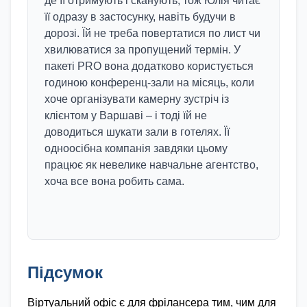
де її отримують і сканують, тож Юлія читає
її одразу в застосунку, навіть будучи в
дорозі. Їй не треба повертатися по лист чи
хвилюватися за пропущений термін. У
пакеті PRO вона додатково користується
годиною конференц-зали на місяць, коли
хоче організувати камерну зустріч із
клієнтом у Варшаві – і тоді їй не
доводиться шукати зали в готелях. Її
одноосібна компанія завдяки цьому
працює як невелике навчальне агентство,
хоча все вона робить сама.
Підсумок
Віртуальний офіс є для фрілансера тим, чим для