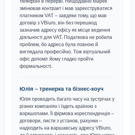
телефоні в перерві. Нещодавно Марек
змінював контракт і мав зареєструватися
платником VAT – завдяки тому, що мав
договір з VBiuro, він без перешкод
зазначив адресу офісу як місце ведення
діяльності для VAT. Податкова не робила
проблем, бо адреса була повною й
виглядала професійно. Тож віртуальний
офіс допоміг йому гладко пройти
формальності.
Юлія
–
тренерка та бізнес-коуч
Юлія проводить багато часу на зустрічах у
різних компаніях і їздить країною з
воркшопами. Її фірмова кореспонденція –
договори, листи з установ, рахунки –
надходить на варшавську адресу VBiuro,