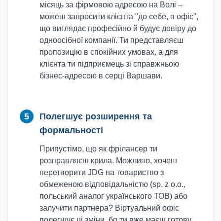
місяць за фірмовою адресою на Волі –
можеш запросити клієнта "до себе, в офіс",
що виглядає професійно й будує довіру до
одноосібної компанії. Ти представляєш
пропозицію в спокійних умовах, а для
клієнта ти підприємець зі справжньою
бізнес-адресою в серці Варшави.
5
Полегшує розширення та
формальності
Припустімо, що як фрілансер ти
розправляєш крила. Можливо, хочеш
перетворити JDG на товариство з
обмеженою відповідальністю (sp. z o.o.,
польський аналог українського ТОВ) або
залучити партнера? Віртуальний офіс
полегшує ці зміни, бо ти вже маєш готову