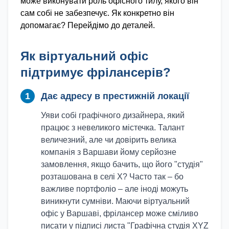
може виконувати роль офісного тилу, якого він
сам собі не забезпечує. Як конкретно він
допомагає? Перейдімо до деталей.
Як віртуальний офіс
підтримує фрілансерів?
1
Дає адресу в престижній локації
Уяви собі графічного дизайнера, який
працює з невеликого містечка. Талант
величезний, але чи довірить велика
компанія з Варшави йому серйозне
замовлення, якщо бачить, що його "студія"
розташована в селі X? Часто так – бо
важливе портфоліо – але іноді можуть
виникнути сумніви. Маючи віртуальний
офіс у Варшаві, фрілансер може сміливо
писати у підписі листа "Графічна студія XYZ