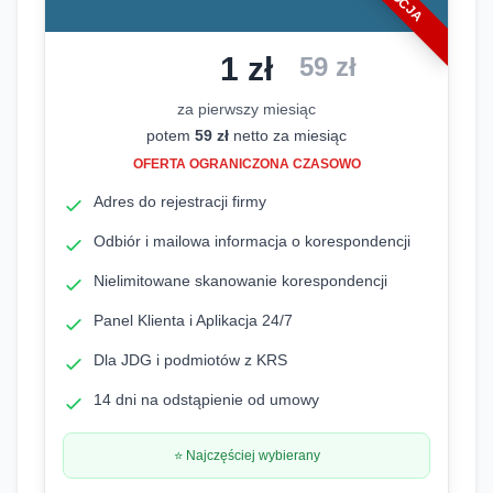
1 zł
Cena promocyjna: 1 zł netto za
59
zł
za pierwszy miesiąc
potem
59
zł
netto za miesiąc
OFERTA OGRANICZONA CZASOWO
Adres do rejestracji firmy
Odbiór i mailowa informacja o korespondencji
Nielimitowane skanowanie korespondencji
Panel Klienta i Aplikacja 24/7
Dla JDG i podmiotów z KRS
14 dni na odstąpienie od umowy
⭐ Najczęściej wybierany